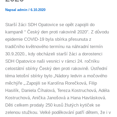
Napsal
admin
/
6.10.2020
Starší žáci SDH Opatovice se opět zapojili do
kampaně “ Český den proti rakovině 2020″. Z důvodu
epidemie COVID-19 byla sbírka přesunuta z
tradičního květnového termínu na náhradní termín
30.9.2020., kdy obcházeli starší žáci a dorostenci
SDH Opatovice naši vesnici v rámci 24. ročníku
celostátní sbírky Český den proti rakovině. Ústřední
téma letošní sbírky bylo „Nádory ledvin a močového
měchýře „.Zapojili se Karolína Rorečková, Filip
Hasilík, Daniela Číhalová, Tereza Kostruchová, Adéla
Kostruchová, Anička Janošová a Hana Havlásková.
Děti celkem prodaly 250 kusů žlutých kytiček se
zelenou stužkou. Velké poděkování patří dětem, že i v