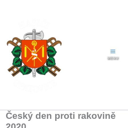
Přeskočit
na
obsah
Český den proti rakovině
2020