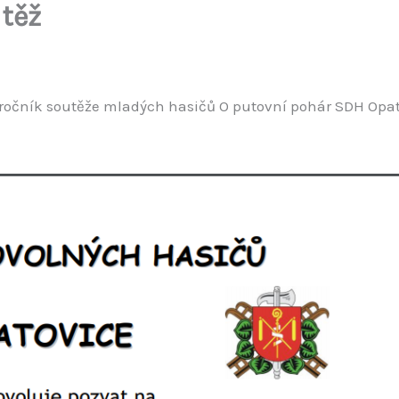
těž
ročník soutěže mladých hasičů O putovní pohár SDH Opato