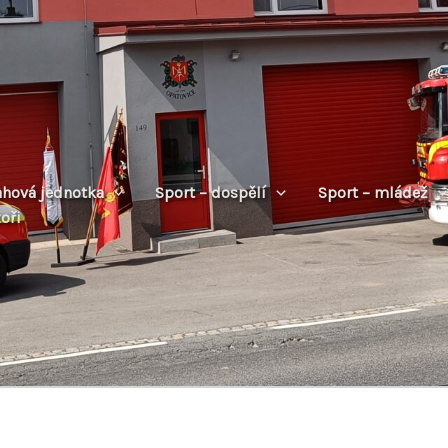
ahová jednotka
Sport – dospělí
Sport – mládež
oři